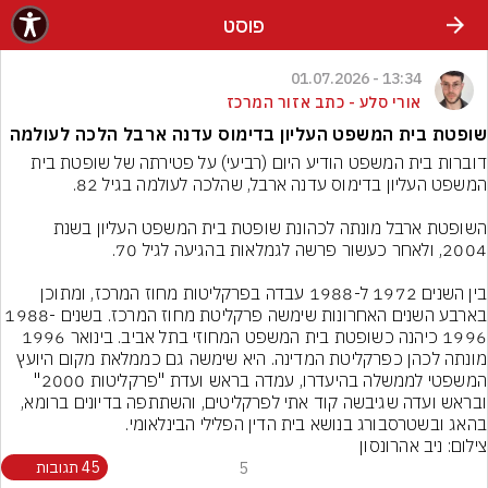
פוסט
13:34 - 01.07.2026
אורי סלע - כתב אזור המרכז
שופטת בית המשפט העליון בדימוס עדנה ארבל הלכה לעולמה
דוברות בית המשפט הודיע היום (רביעי) על פטירתה של שופטת בית 
השופטת ארבל מונתה לכהונת שופטת בית המשפט העליון בשנת 
בין השנים 1972 ל-1988 עבדה בפרקליטות מחוז המרכז, ומתוכן 
בארבע השנים האחרונות שימשה פרקליטת מחוז המרכז. בשנים 1988-
1996 כיהנה כשופטת בית המשפט המחוזי בתל אביב. בינואר 1996 
מונתה לכהן כפרקליטת המדינה. היא שימשה גם כממלאת מקום היועץ 
המשפטי לממשלה בהיעדרו, עמדה בראש ועדת "פרקליטות 2000" 
ובראש ועדה שגיבשה קוד אתי לפרקליטים, והשתתפה בדיונים ברומא, 
בהאג ובשטרסבורג בנושא בית הדין הפלילי הבינלאומי.
צילום: ניב אהרונסון
5
45 תגובות