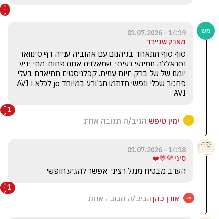
14:19 - 01.07.2026
מארק שניידר
סוף סוף תתאחד בגיהנום עם אהוביה ענייה דף סינוואר 
נסראללה חמינעי רעיסי. שמאלנית אחת פחות. מתי יגיע 
יומם של של ברק חיות עמית. קפלניסטים תתיאדם בעלי 
פחגור שכלי ונפשי תזתמו תג'ורע במיוחד jo לכלא וAVI 
AVI 
1
ימין טיפש
הגיב/ה תגובה אחת
14:18 - 01.07.2026
סיני 💜💛❤️
הערב מבטיח מנגל רציני  אפשר להגיע חופשי
1
אורן כהן
הגיב/ה תגובה אחת