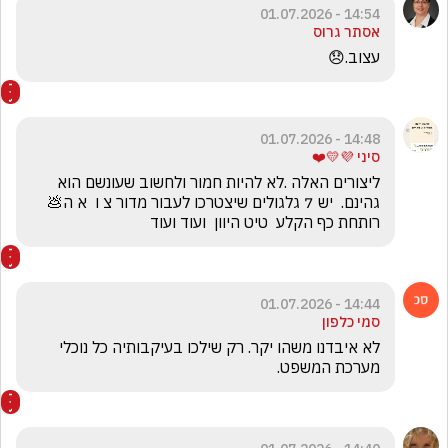
14:54 - 01.07.2026
אסתר גרוס
עצוב.😞
14:48 - 01.07.2026
סיני 💜💛❤️
ליצורים האלה .לא להיות חמור ולחשוב שעונשם הוא 
גהינם.  יש 7 גלגולים שיצטרכו לעבור מדור צ ו  א ה💩 
רותחת כף הקלע  טיט היוון  ועוד ועוד 
14:44 - 01.07.2026
סמי כלפון
לא איבדנו משהו יקר. רק שילכו בעיקבותיה כל נוכלי 
מערכת המשפט.