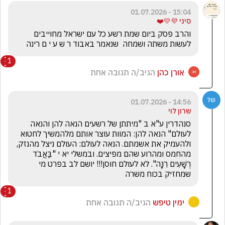
15:04 - 01.07.2026
סיני 💜💛❤️
והרב פסק ביום שמת רשע כל עם ישראל מחוייבים 
לעשות משתה ושמחה  שנאמר באבוד ר ש ע י ם רינה
1
אורן כהן
הגיב/ה תגובה אחת
14:56 - 01.07.2026
שרון לוי
סנהדרין ע"א ב "מיתתן של רשעים הנאה להן והנאה 
לעולם" הנאה להן: המוות עוצר אותם מלהמשיך לחטוא 
ולהעמיק את אשמתם. הנאה לעולם: העולם ניצל מהנזק, 
מהחמס ומהרוע שהם מפיצים. ובמשלי יא י "בַּאֲבֹד 
רְשָׁעִים רִנָּה". לא לעולם חוסן!!! יושם לב בפרט מי 
שמחזיק בכוח משרה
1
ימין טיפש
הגיב/ה תגובה אחת