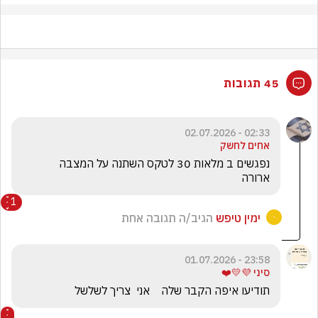
45 תגובות
02:33 - 02.07.2026
אחים לחשק
ארורה 
1
ימין טיפש
הגיב/ה תגובה אחת
23:58 - 01.07.2026
סיני 💜💛❤️
תודיעו איפה הקבר שלה    אני  צריך לשלשל