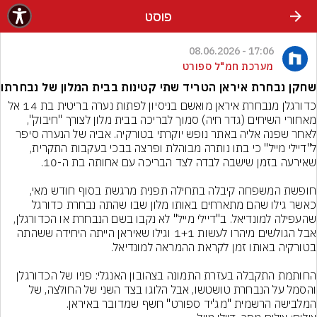
פוסט
17:06 - 08.06.2026
מערכת חמ"ל ספורט
שחקן נבחרת איראן הטריד שתי קטינות בבית המלון של נבחרתו
כדורגלן מנבחרת איראן מואשם בניסיון לפתות נערה בריטית בת 14 אל 
מאחורי השיחים (גדר חיה) סמוך לבריכה בבית מלון לצורך "חיבוק", 
לאחר שפנה אליה באתר נופש יוקרתי בטורקיה. אביה של הנערה סיפר 
ל"דיילי מייל" כי בתו נותרה מבוהלת ופרצה בבכי בעקבות התקרית, 
חופשת המשפחה קיבלה בתחילה תפנית מרגשת בסוף חודש מאי, 
כאשר גילו שהם מתארחים באותו מלון שבו שהתה נבחרת כדורגל 
שהעפילה למונדיאל. ב"דיילי מייל" לא נקבו בשם הנבחרת או הכדורגלן, 
אבל הגולשים מיהרו לעשות 1+1 וגילו שאיראן הייתה היחידה ששהתה 
החותמת התקבלה בעזרת התמונה בצהובון האנגלי: פניו של הכדורגלן 
והסמל על הנבחרת טושטשו, אבל הלוגו בצד השני של החולצה, של 
המלבישה הרשמית "מג'יד ספורט" חשף שמדובר באיראן.