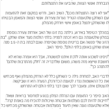
"אני לא רוצה התנצלות מכם", השיב האב, ודרש במקום זאת להתעמת 
עם השחקן שלטענתו הטריד נערות צעירות. אנשי הצוות והמאמן הבטיחו 
במהלך הטיפול באירוע, גילתה בת זוגו של האב אורחת צעירה נוספת 
במלון שלטענתה גם היא זכת
הזוג שלי פגשה אם בריטית נוספת שסיפרה שגם לבתה בת ה-15 פנה 
"ניסינו לשכנע אותה ללכת איתנו למשטרה, אבל היא אמרה שהיא לא 
חושבת שייצא מזה משהו, משום שלדבריה זה 'חלק מהתרבות שלהם' 
לדברי האב, למחרת גילה כי השחקן כלל לא הורחק מהמלון ואף מכחיש 
את כל ההאשמות נגדו. לטענת הכדורגלן, הנערה היא זו שביקשה 
האב סיפר כי התעמת עם הנהלת המלון בנוגע למחסור בראיות ושאל: 
"חייבות להיות לכם מצלמות אבטחה שיכולות להוכיח מה באמת קרה". 
אלא שלטענתו נענה שאין תיעוד ממצלמות אבטחה ושהשחקן מכחיש כל 