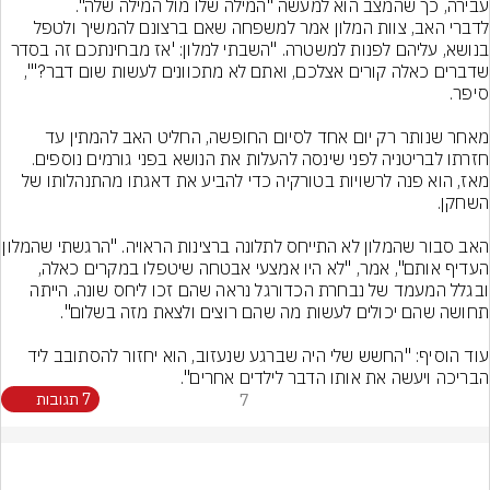
עבירה, כך שהמצב הוא למעשה "המילה שלו מול המילה שלה".
לדברי האב, צוות המלון אמר למשפחה שאם ברצונם להמשיך ולטפל 
בנושא, עליהם לפנות למשטרה. "השבתי למלון: 'אז מבחינתכם זה בסדר 
שדברים כאלה קורים אצלכם, ואתם לא מתכוונים לעשות שום דבר?'", 
מאחר שנותר רק יום אחד לסיום החופשה, החליט האב להמתין עד 
חזרתו לבריטניה לפני שינסה להעלות את הנושא בפני גורמים נוספים. 
מאז, הוא פנה לרשויות בטורקיה כדי להביע את דאגתו מהתנהלותו של 
האב סבור שהמלון לא התייחס לתלונה ברצי
העדיף אותם", אמר, "לא היו אמצעי אבטחה שיטפלו במקרים כאלה, 
ובגלל המעמד של נבחרת הכדורגל נראה שהם זכו ליחס שונה. הייתה 
עוד הוסיף: "החשש שלי היה שברגע שנעזוב, הוא יחזור להסתובב ליד 
הבריכה ויעשה את אותו הדבר לילדים אחרים".
7
7 תגובות