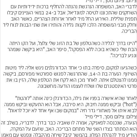
צילום: צילום מסך, דיילי מייל
לדברי האב, המשפחה הנרגשת נהנתה להחליף ברכות ידידותיות עם 
השחקנים שהתכוננו לטיסה למונדיאל, אבל ב-24 במאי העניינים קיבלו 
תפנית שלילית. האירוע החל מיד לאחר ארוחת הצהריים, כאשר האב 
וחלק מבני המשפחה הלכו לקנות גלידה והותירו את שתי הבנות לנוח ליד 
"היינו בדרך לגלידה כשהטלפון של בת הזוג שלי צלצל, ועל הקו הייתה 
הבת שלי כשהיא בוכה ללא הפסקה", סיפר האב, "היא ביקשה שנמהר 
כשהגיעו למקום, סיפרה בתו כי אחד הכדורגלנים ניגש אליה ליד מיטות 
השיזוף. הנערה בת ה-14, שהתרגשה לפגוש ספורטאי מפורסם, ביקשה 
ממנו להצטלם איתה. לאחר מכן הוא לקח את הטלפון שלה, הזין בו את 
לאחר שהיא אישרה בפניו את גילה, הכדורגלן כינה אותה "לוהטת" 
("hot") וביקש ממנה חיבוק. היא סירבה, אבל הוא התעקש וביקש ממנה 
לבוא איתו אל מאחורי גדר חיה "במקום שבו אף אחד לא יוכל לראות".
צילום: צילום מסך, דיילי מייל
הנערה, שנכנסה לפאניקה, אמרה לו שאביה כב
הוא הסתתר בצדו השני של מתחם הבריכה. האב, שזעם על המקרה, 
הודיע מיד להנהלת המלון. בהמשך קיבל שיחה מהקבלה ונפגש עם מאמן 