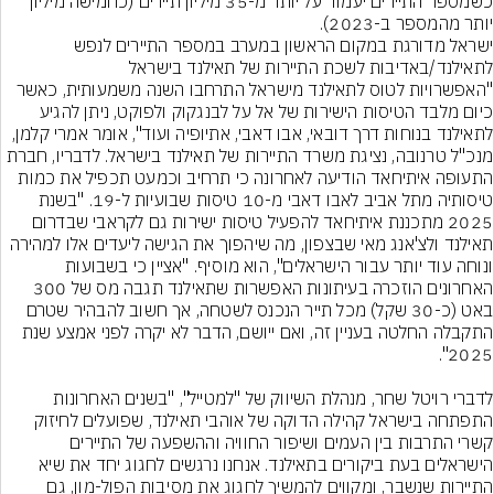
כשמספר התיירים יעמוד על יותר מ-35 מיליון תיירים (כחמישה מיליון 
יותר מהמספר ב-2023).
ישראל מדורגת במקום הראשון במערב במספר התיירים לנפש 
לתאילנד/באדיבות לשכת התיירות של תאילנד בישראל
"האפשרויות לטוס לתאילנד מישראל התרחבו השנה משמעותית, כאשר 
כיום מלבד הטיסות הישירות של אל על לבנגקוק ולפוקט, ניתן להגיע 
לתאילנד בנוחות דרך דובאי, אבו דאבי, אתיופיה ועוד", אומר אמרי קלמן, 
מנכ"ל טרנובה, נציגת משרד התיירות של תאילנד בישראל. לדבריו, חברת 
התעופה איתיחאד הודיעה לאחרונה כי תרחיב וכמעט תכפיל את כמות 
טיסותיה מתל אביב לאבו דאבי מ-10 טיסות שבועיות ל-19. "בשנת 
2025 מתכננת איתיחאד להפעיל טיסות ישירות גם לקראבי שבדרום 
תאילנד ולצ'אנג מאי שבצפון, מה שיהפוך את הגישה ליעדים אלו למהירה 
ונוחה עוד יותר עבור הישראלים", הוא מוסיף. "אציין כי בשבועות 
האחרונים הוזכרה בעיתונות האפשרות שתאילנד תגבה מס של 300 
באט (כ-30 שקל) מכל תייר הנכנס לשטחה, אך חשוב להבהיר שטרם 
התקבלה החלטה בעניין זה, ואם ייושם, הדבר לא יקרה לפני אמצע שנת 
לדברי רויטל שחר, מנהלת השיווק של "למטייל", "בשנים האחרונות 
התפתחה בישראל קהילה הדוקה של אוהבי תאילנד, שפועלים לחיזוק 
קשרי התרבות בין העמים ושיפור החוויה וההשפעה של התיירים 
הישראלים בעת ביקורים בתאילנד. אנחנו נרגשים לחגוג יחד את שיא 
התיירות שנשבר, ומקווים להמשיך לחגוג את מסיבות הפול-מון, גם 