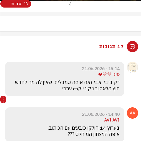
4
17 תגובות
17 תגובות
15:14 - 21.06.2026
סיני 💜💛❤️
רק ביבי ואבי זאת אותה טמבלית  שאין לה מה לחדש  
חוץ מלאהוב נ ק נ י ק🥒 ערבי
14:40 - 21.06.2026
AVI AVI
איפה הניצחון המוחלט ???