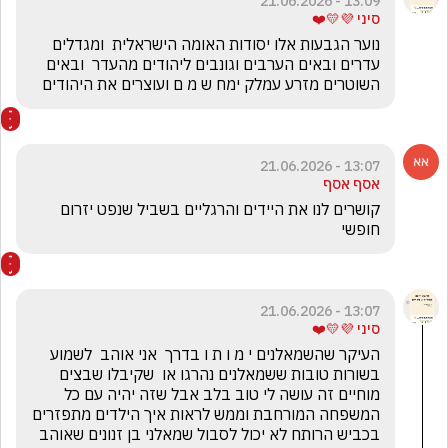
13:09 - 21.06.2026
סיני 💜💛❤️
נוער הגבעות אלו יסודות האומה הישראלית  ומגדלים 
עדרים ובאים הערבים וגונבים ליהודים מהעדר  ובאים 
השוטרים מזרע עמלק ימח ש מ ם ועוצרים את היהודים
13:07 - 21.06.2026
אסף אסף
קושרים לנו את היידים והרגליים בשביל שנפט יזרום 
חופשי 
13:07 - 21.06.2026
סיני 💜💛❤️
העיקר שהשמאלנים י מ ו ת ו בדרך  אני אוהב  לשמוע 
בשורות טובות ששמאלנים נהרגו או  שקיבלו שבצים 
מוחיים זה עושה לי טוב בלב אבל שזה יהיה עם כל 
המשפחה המורחבת וממש לראות איך הילדים מתפזרים 
בכביש הרותח לא יכול לסבול שמאלני בן זנונים שאוהב 