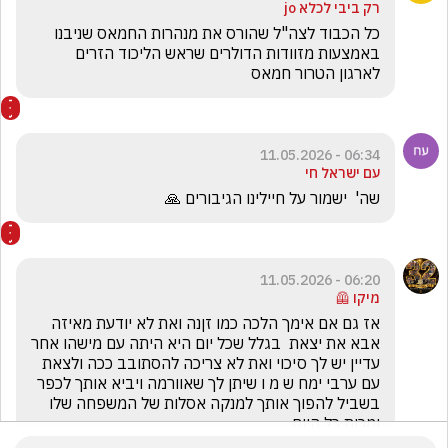
רק ביבי לכלא jo
כל הכבוד לצה"ל שהורס את מנהרות החמאס שניבנו 
באמצעות מזוודות הדולרים שראש הליכוד הזרים 
לארגון הטרור חמאס
06:34 - 11.05.2026
עם ישראל חי
שה'  ישמור על חיילינו הגיבורים 🙏
06:20 - 11.05.2026
מיקו 🦺
אז גם אם אימך הלכה כמו זןנה ואת לא יודעת מאיזה 
אבא את יצאת  בגלל שכל יום היא היתה עם מישהו אחר  
עדיין יש לך סיכוי ואת לא צריכה להסתובב ככה ולצאת 
עם ערבי ימח ש מ ו שיתן לך שאוורמה ויביא אותך לכפר 
בשביל להפוך אותך למנקה אסלות של המשפחה שלו 
ומכות כל היום 