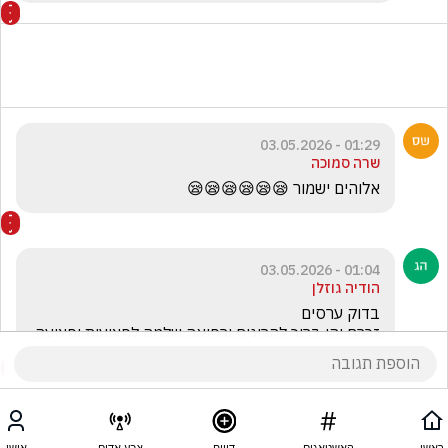
01:29 - 03.05.2026
שרה סמוכה
אלוהים ישמור 😪😪😪😪😪😪
01:04 - 03.05.2026
הודיה גוזלן
זכרם יהי ברוך להרוגים ורפואה שלמה לפצועות ופצועה