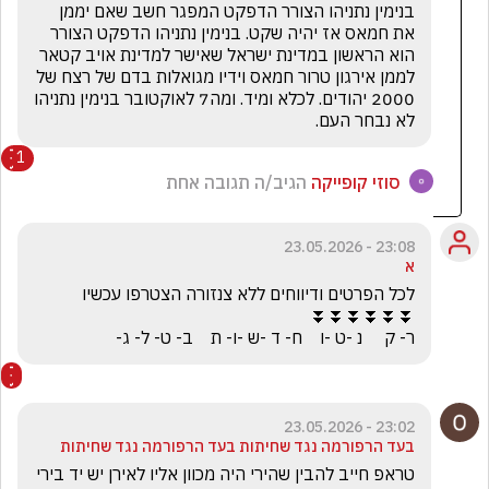
בנימין נתניהו הצורר הדפקט המפגר חשב שאם יממן 
את חמאס אז יהיה שקט. בנימין נתניהו הדפקט הצורר 
הוא הראשון במדינת ישראל שאישר למדינת אויב קטאר 
לממן אירגון טרור חמאס וידיו מגואלות בדם של רצח של 
2000 יהודים. לכלא ומיד. ומה7 לאוקטובר בנימין נתניהו 
לא נבחר העם.
1
סוזי קופייקה
הגיב/ה תגובה אחת
23:08 - 23.05.2026
א
ר- ק     נ -ט -ו    ח- ד -ש -ו- ת    ב- ט- ל- ג-
23:02 - 23.05.2026
בעד הרפורמה נגד שחיתות בעד הרפורמה נגד שחיתות
טראפ חייב להבין שהירי היה מכוון אליו לאירן יש יד בירי  