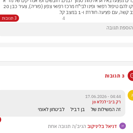
2 גברים נפצעו באירוע אלימות סמוך לבנים. חובשים ופראמדיקים של מד"א 
העניקו להם טיפול רפואי ופינו לבי"ח מרכז רפואי צפון (פוריה), צעיר כבן 20 
קשה, עם פציעה חודרת ו-1 במצב קל.
4
3 תגובות
3 תגובות
04:44 - 17.06.2026
רק ביבי לכלא jo
זה המשילות של     בן דביל     לביטחון לאומי 
דניאל בליניקוב
הגיב/ה תגובה אחת