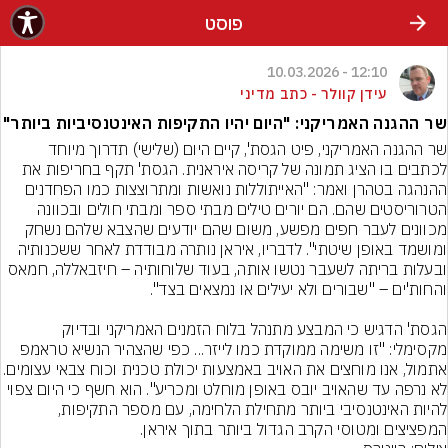
פוסט
12:10 - 10.03.2026
עידן קוולר - כתב מדיני
שר ההגנה האמריקני: "היום יהיו התקיפות האינטנסיביות ביותר"
שר ההגנה האמריקני, פיט הגסת', קיים היום (שלישי) תדרוך מיוחד 
לכתבים בו הציג תמונה של קריסה איראנית. הגסת' תקף בחריפות את 
ההנהגה בטהרן ואמר: "האייתוללות נואשות ומתרוצצות כמו הפחדנים 
הטרוריסטים שהם. הם יורים טילים מבתי ספר ומבתי חולים ובכוונה 
מכוונים לעבר חפים מפשע, משום שהם יודעים שהצבא שלהם נשחק 
ומושמד באופן שיטתי". לדבריו, איראן נותרה מבודדת לאחר ששכנותיה 
ובעלות בריתה לשעבר נטשו אותה, בעוד שלוחותיה – חיזבאללה, חמאס 
הגסת' הדגיש כי המבצע מתנהל בלוח הזמנים האמריקני ובדיוק 
מקסימלי: "זו משימה ממוקדת כמו לייזר... כפי שהצהיר הנשיא טראמפ 
אתמול, אנו מוחצים את האויב באמצעות יכולת טכנית וכו
לא נרפה עד שהאויב יובס באופן מוחלט ומכריע". הוא חשף כי היום צפוי 
להיות האינטנסיבי ביותר מתחילת הלחימה, עם מספר התקיפות, 
המפציצים ומטוסי הקרב הגדול ביותר בתוך איראן.