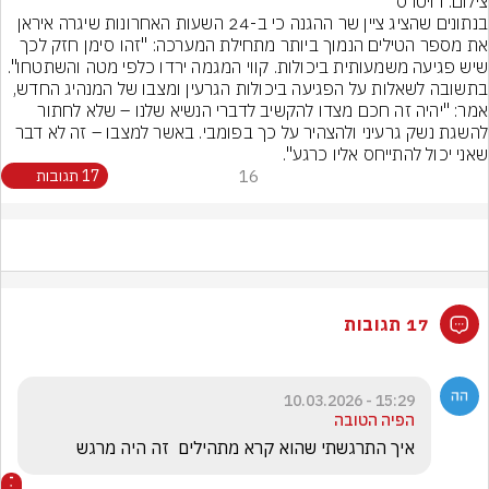
צילום: רויטרס
בנתונים שהציג ציין שר ההגנה כי ב-24 השעות האחרונות שיגרה איראן 
את מספר הטילים הנמוך ביותר מתחילת המערכה: "זהו סימן חזק לכך 
שיש פגיעה משמעותית ביכולות. קווי המגמה ירדו כלפי מטה והשתטחו". 
בתשובה לשאלות על הפגיעה ביכולות הגרעין ומצבו של המנהיג החדש, 
אמר: "יהיה זה חכם מצדו להקשיב לדברי הנשיא שלנו – שלא לחתור 
להשגת נשק גרעיני ולהצהיר על כך בפומבי. באשר למצבו – זה לא דבר 
שאני יכול להתייחס אליו כרגע".
16
17 תגובות
17 תגובות
15:29 - 10.03.2026
הפיה הטובה
איך התרגשתי שהוא קרא מתהילים  זה היה מרגש 