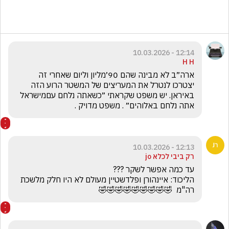
12:14 - 10.03.2026
H H
ארה״ב לא מבינה שהם 90׳מליון וליום שאחרי זה 
יצטרכו לנטרל את המעריצים של המשטר הרוע הזה 
באיראן. יש משפט שקראתי ״כשאתה נלחם עםמישראל 
אתה נלחם באלוהים״ . משפט מדויק .
12:13 - 10.03.2026
רק ביבי לכלא jo
הליכוד: איינהורן ופלדשטיין מעולם לא היו חלק מלשכת 
רה"מ  🤣🤣🤣🤣🤣🤣🤣🤣🤣
