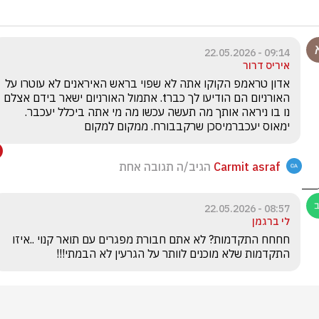
09:14 - 22.05.2026
איריס דרור
אדון טראמפ הקוקו אתה לא שפוי בראש האיראנים לא עוטרו על 
האורניום הם הודיעו לך כברt. אתמול האורניום ישאר בידם אצלם 
נו בו ניראה אותך מה תעשה עכשו מה מי אתה ביכלל יעכבר. 
ימאוס יעכברמיסכן שרקבבורח. ממקום למקום 
Carmit asraf
הגיב/ה תגובה אחת
08:57 - 22.05.2026
לי ברגמן
חחחח התקדמות? לא אתם חבורת מפגרים עם תואר קנוי ..איזו 
התקדמות שלא מוכנים לוותר על הגרעין לא הבמתי!!!