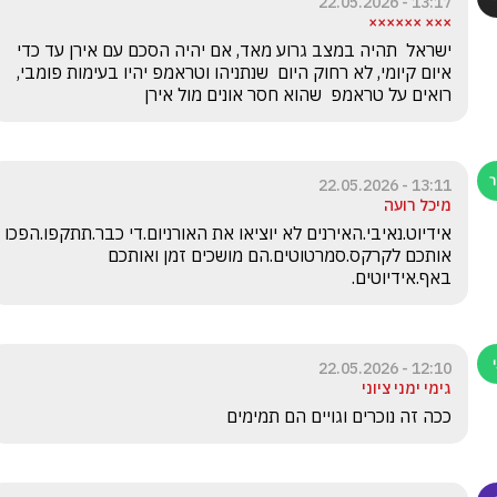
13:17 - 22.05.2026
××× ××××××
ישראל  תהיה במצב גרוע מאד, אם יהיה הסכם עם אירן עד כדי 
איום קיומי, לא רחוק היום  שנתניהו וטראמפ יהיו בעימות פומבי, 
רואים על טראמפ  שהוא חסר אונים מול אירן
13:11 - 22.05.2026
מיכל רועה
אידיוט.נאיבי.האירנים לא יוציאו את האורניום.די כבר.תתקפו.הפכו 
אותכם לקרקס.סמרטוטים.הם מושכים זמן ואותכם 
באף.אידיוטים.
12:10 - 22.05.2026
גימי ימני ציוני
ככה זה נוכרים וגויים הם תמימים 