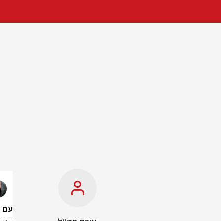
עם 100 ק”ג גת: שתי צעירות ישראליות נעצרו בקרקוב