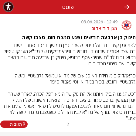
פוסט
12:49 - 03.06.2026
מגן דוד אדום
תינוק בן ארבעה חודשים נפגע ממכת חום, מצבו קשה
לפני זמן קצר דווח על תינוק ששהה זמן ממושך ברכב סגור ביישוב 
במועצה אזורית שדות דן. חובשים ופראמדיקים של מד"א העניקו טיפול 
רפואי ופינו לבי"ח שמיר-אסף הרופא, תינוק בן ארבעה חודשים במצב 
פראמדיקים מיחידת האופנועים של מד"א שמואל גלבשטיין ומשה 
"כשהגענו הובילו אותנו אל התינוק שהיה מעורפל הכרה, לאחר ששהה 
זמן ממושך ברכב סגור. ביצענו הערכה רפואית ראשונית של התינוק, 
והבחנו שהוא חם מאוד למגע. הענקנו לו טיפול רפואי ראשוני ופינינו אותו 
בניידת טיפול נמרץ של מד"א לבית החולים כשמצבו מוגדר קשה ולא 
יציב."
2
9 תגובות