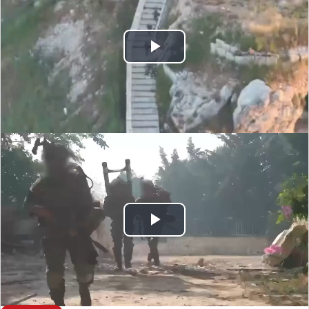
Play
Video
Play
Video