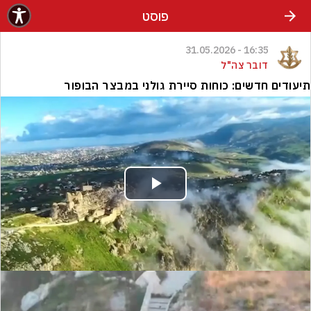
פוסט
16:35 - 31.05.2026
דובר צה"ל
תיעודים חדשים: כוחות סיירת גולני במבצר הבופור
Play
Video