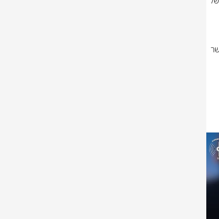
בתאריך (30/06/26), בשעות הערב, במהלך פעילות אכיפה יזומה וממוקדת של 
הנהג הוא ילד בן 9 בלבד, בעוד אביו, תושב עראבה בן (63), יושב לצדו ומאפשר 