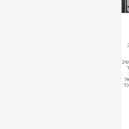
ספת שהטרור אינו מבחין בין תושבי יהודה 
בסלעית, ומי שפוגע בסלעית מבקש לפגוע בכל אזרחי ישראל. אני מבקש לחזק 
אני מבקש לשבח את רבש"ץ סלעית שפעל בנחישות, במקצועיות ובקור רוח, השיב 
אש לעבר המחבל ומנע אסון גדול הרבה יותר. אני מברך את כוחות הביטחון על 
פעילותם המהירה ועל לכידת אחד המחבלים. האירוע הזה מוכיח את החשיבות 
העצומה של כיתות הכוננות, הרבש"צים ומרכיבי הביטחון ביישובים. מדינת ישראל 
חייבת להמשיך ולחזק את מערכי הביטחון, את ההתיישבות ואת יישובי הספר בכל 
מה לרבש"ץ היישוב, אשר בזכות תגובה 