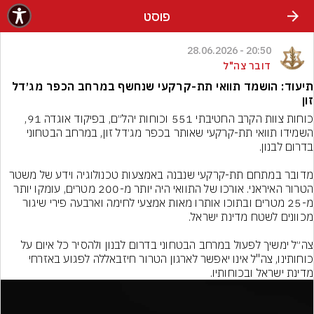
פוסט
20:50 - 28.06.2026
דובר צה"ל
תיעוד: הושמד תוואי תת-קרקעי שנחשף במרחב הכפר מג׳דל
זון
כוחות צוות הקרב החטיבתי 551 וכוחות יהל״ם, בפיקוד אוגדה 91, 
השמידו תוואי תת-קרקעי שאותר בכפר מג׳דל זון, במרחב הבטחוני 
מדובר במתחם תת-קרקעי שנבנה באמצעות טכנולוגיה וידע של משטר 
הטרור האיראני. אורכו של התוואי היה יותר מ-200 מטרים, עומקו יותר 
מ-25 מטרים ובתוכו אותרו מאות אמצעי לחימה וארבעה פירי שיגור 
צה״ל ימשיך לפעול במרחב הבטחוני בדרום לבנון ולהסיר כל איום על 
כוחותינו, צה"ל אינו יאפשר לארגון הטרור חיזבאללה לפגוע באזרחי 
מדינת ישראל ובכוחותיו.