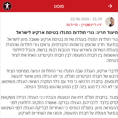
פוסט
11:39 - 22.06.2026
זיו ריינשטיין - תיירות
תיעוד חריג: גורי חולדות התגלו בטיסת ארקיע לישראל
גורי חולדות התגלו בעגלת שירות בטיסת ארקיע ששבה מיוון לישראל. 
בתיעוד חריג שהופץ ברשתות החברתיות, נראים גורי חולדות שהתגלו 
בעגלת השירות והאירוע עורר תגובות רבות ברשת, והוביל לחילופי 
האשמות בין חברת התעופה לבין חברת הקייטרינג האחראית לציוד 
לדברי ארקיע, העגלה שבה התגלו גורי החולדות הגיעה ממחסני הציוד 
היבש של חברת הקייטרינג תמ"מ, וכי לא הכילה מזון שיועד להגשה 
לנוסעים. בחברה הדגישו כי מיד עם גילוי המקרה הוצאה העגלה משימוש, 
מנגד, בחברת תמ"מ דחו את הטענות והבהירו כי הע
קלים בלבד. לדבריהם, העגלה נבדקה ואושרה כתקינה לחלוטין לפני 
ההמראה מיוון. בתמ"מ הוסיפו כי האחריות לבדיקת העגלה לפני השימוש 