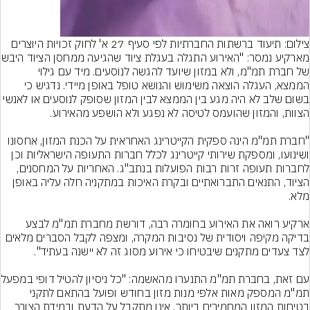
צילום: תיעוד ברשתות החברתיות לפי סעיף 27 א' לחוק זכויות היוצרים
מארקיע נמסר: "האירוע התגלה 
של חברת תמ"מ, ולא במזון שיועד להגשה לנוסעים. מיד עם גילוי 
הממצא, העגלה הוצאה משימוש והנושא טופל באופן מיידי. נדגיש כי 
בשום שלב לא היה מגע בין הממצא לבין המזון שסופק לנוסעים או לאנשי 
"חברת תמ"מ הינה ספקית הקייטרינג האחראית על הכנת המזון, אחסונו 
ושינועו, ומספקת שירותי קייטרינג לכלל חברות התעופה הישראליות וכן 
לחברות תעופה זרות רבות הפועלות בנתב"ג. האחריות על המחסנים, 
הציוד, התנאים התברואתיים ובקרת האיכות במתקניה חלה עליה באופן 
ארקיע רואה את האירוע בחומרה רבה, דורשת מחברת תמ"מ לבצע 
בדיקה מקיפה ויסודית של נסיבות המקרה, ומצפה לקבל הסברים מלאים 
עם זאת, בחברת תמ"מ התנערו מ
תמ"מ המספק מאות אלפי מנות מזון בחודש ופועל בהתאם לתקני 
בטיחות המזון המחמירים ביותר, אינו מתקבל על הדעת ובמידת הצורך 