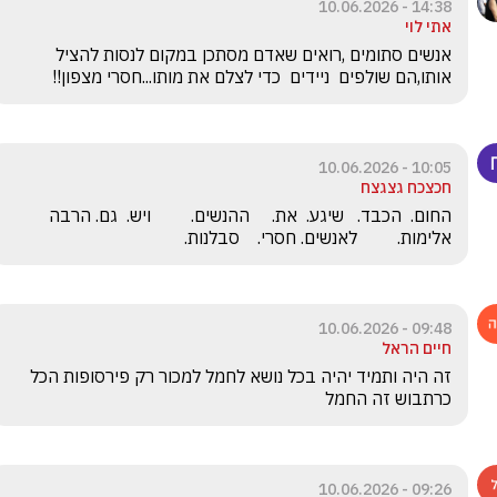
14:38 - 10.06.2026
אתי לוי
אנשים סתומים ,רואים שאדם מסתכן במקום לנסות להציל 
אותו,הם שולפים  ניידים  כדי לצלם את מותו...חסרי מצפון!!
10:05 - 10.06.2026
חכצכח גצגצח
החום.  הכבד.   שיגע.  את.     ההנשים.         ויש.  גם. הרבה 
אלימות.         לאנשים. חסרי.    סבלנות.                     
09:48 - 10.06.2026
חיים הראל
זה היה ותמיד יהיה בכל נושא לחמל למכור רק פירסופות הכל 
כרתבוש זה החמל 
09:26 - 10.06.2026