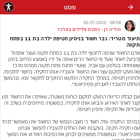
פוסט
08:58 - 02.07.2026
הודיה רן - כתבת פלילים במרכז
תיעוד מטריד: גבר חשוד בניסיון חטיפת ילדה בת 11 בפתח
תקווה
אדם החשוד שניסה לחטוף ילדה בת 11 בפתח תקווה נעצר אתמול 
(רביעי) לאחר שעל פי החשד הרים אותה על ידיו באמצע הרחוב בזמן 
ששוחחה בטלפון עם אביה. שוטרי תחנת פתח תקווה ממחוז מרכז 
שהוזעקו למקום עצרו את החשוד והעבירו אותו לחקירה בחשד לתקיפה 
ולניסיון חטיפה. במהלך החקירה התקשו החוקרים לתקשר עמו, ובהמשך 
עם קבלת הדיווח הוזעקו למקום כוחות משטרה, שאיתרו את החשוד זמן 
קצר לאחר האירוע והביאו אותו לחקירה. במשטרה מייחסים לו בשלב זה 
במהלך החקירה עלה חשד כי מצבו הנפשי של החשוד אינו מאפשר לנהל 
עמו חקירה תקינה. בעקבות זאת הוחלט להעבירו להמשך אבחון 
פסיכיאטרי, ובמשטרה ממשיכים לבחון את נסיבות האירוע ואת המשך 