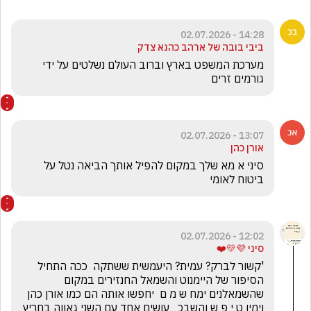
14:28 - 02.07.2026
ביבי בובה של ארהב כהנא צדק
מערכת המשפט בארץ וברוב העולם נשלטים על ידי 
גורמים זרים 
13:07 - 02.07.2026
אורן כהן
סיני א מא שלך במקום להפיל אותך הביאה נטל על  
ביטוח לאומי
12:02 - 02.07.2026
סיני 💜💛❤️
'קשור לברק? עמית? היעמשית ששתקה  ככה התחיל 
הסיפור של היימנוט והשמאל החנזירים במקום 
שהשמאלנים ימח ש מ ם  יחפשו אותה הם כמו אורן כהן 
וימין ט י פ ש והשבכ   עושים אחד עם השני גאווה בחריץ