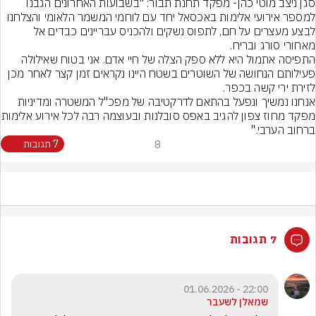
סגן ניצב מוטי כהן- מפקד תחנת תבור: "בשבועות האחרונים הגבנו 
למספר אירועי אלימות באכסאל יחד עם לוחמי המשמר הלאומי והצלחנו 
לבצע מעצרים על חם, לתפוס נשקים ולהכניס עבריינים כבדים אל 
התפיסה אתמול היא ללא ספק הצלה של חיי אדם. אני בטוח שאילולה 
פעילותם הנחושה של השוטרים בשטח היינו נקראים זמן קצר לאחר מכן 
אנחנו נמשיך ונפעל בהתאם לדרקטיבה של מפכ"ל המשטרה ומדיניות 
מפקד מחוז צפון להגיב באפ
ברחוב הערבי."
8
7 תגובות
7 תגובות
22:00 - 01.06.2026
שמאלן לשעבר