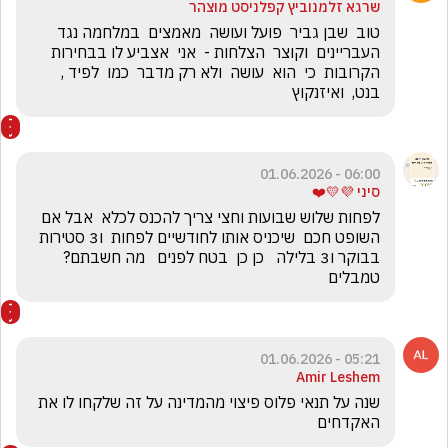
שרגא זלמנוביץ קפלניסט מוצהר
טוב  שבן גביר  פועל ועושה  מאמצים  במלחמה נגד 
העבריינים  וקוצר  הצלחות -  אני  אצביע לו בבחירות  
הקרובות  כי  הוא  עושה  ולא רק מדבר  כמו  לפיד , 
בנט,  ואיזנקוץ
06:00 - 01.06.2026
סיני 💜💛❤️
לפחות שלוש שבועות וחצי צריך להכנס לכלא  אבל אם 
השופט חכם  שיכניס אותו לחודשיים לפחות  ו3 סטירות 
בבוקר ו3 בלילה   כן כן  בטח לפנים   מה חשבתם? 
טמבלים
05:21 - 01.06.2026
Amir Leshem
שנה על תנאי פלוס פיצוי מהמדינה על זה שלקחו לו את 
האקדחים