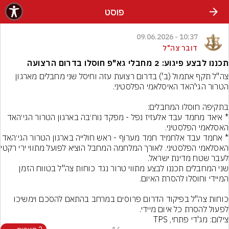
פוסט
10:37 - 09.06.2026
דובר צה"ל
תכננו לבצע פיגוע: 2 מחבלי גא"פ חוסלו בדרום הרצועה
צה"ל תקף אתמול (ב') בדרום רצועת עזה וחיסל שני מחבלים מארגון 
* איאד מחמד עבד אלעזיז נפל - מפקד נוח׳בה בארגון הטרור הגי׳האד 
* אחמד עבד אלחמיד חמד מערוף - ראש חולייה בארגון הטרור הגי
האסלאמי הפלסטיני. לאור
שני המחבלים תכננו לבצע מתווי טרור נגד כוחות צה"ל בטווח הזמן 
כוחות צה"ל בפיקוד הדרום פרוסים במרחב בהתאם להסכם וימשיכו 
לפעול להסרת כל איום מיידי.
צילום: מג'די פתחי, TPS