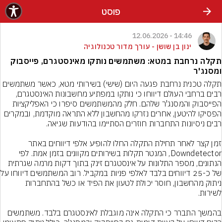
פוסט
14:46 - 12.06.2026
ינון בן שושן - עורך מדור טכנולוגיה
תקלה נרחבת במטא: משתמשים נותקו מאינסטגרם, פייסבוק
ומסנג'ר
תקלה טכנית נרחבת פגעה היום (שישי) בשירותי מטא, כאשר משתמשים 
רבים ברחבי העולם דיווחו כי נותקו במפתיע מחשבונות האינסטגרם, 
הפייסבוק והמסנג'ר שלהם. חלק מהמשתמשים סיפרו כי האפליקציות 
הפסיקו להיטען, אחרים נזרקו מהחשבון ללא התראה מוקדמת, ובמקרים 
זמן קצר לאחר תחילת התקלה החלו להופיע אלפי דיווחים באתר 
Downdetector, המנטר תקלות בשירותים מקוונים בזמן אמת. לפי 
הנתונים, מספר התלונות על אינסטגרם זינק בתוך דקות מרמה שגרתית 
של כ-25 דיווחים בלבד ל
ניתוק מהחשבון, חוסר יכולת לטעון את הפיד או כשל בהתחברות 
בהמשך התברר כי התקלה אינה מוגבלת לאינסטגרם בלבד. משתמשים 