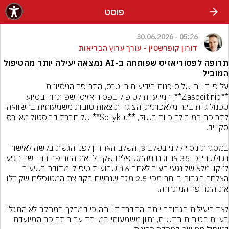
פוסט
05:26 - 30.06.2026
דורון קופרשטין - עורך ערוץ הבריאות
תרופה לפסוריאזיס שפותחה ב-AI נמצאה יעילה יותר מהטיפול
המוביל
על פי דיווח של סוכנות הידיעות רויטרס, התרופה הניסיונית 
**Zasocitinib**, המיועדת לטיפול בפסוריאזיס ושפותחה בסיוע 
טכנולוגיות בינה מלאכותית, הציגה תוצאות טובות משמעותית בהשוואה 
לתרופה המובילה כיום בשוק, **Sotyktu** של חברת בריסטול מאיירס 
במסגרת ניסוי קליני בשלב 3, השלב האחרון לפני הגשת בקשה לאישור 
רגולטורי, כ-35 אחוזים מהמטופלים שקיבלו את התרופה החדשה הגיעו 
לניקוי מלא של נגעי העור לאחר 16 שבועות טיפול. מדובר בשיעור 
הצלחה הגבוה ביותר מפי 2.5 מזה שנרשם בקבוצת המטופלים שקיבלו 
לצד היעילות הגבוהה יותר, החברה דיווחה כי במהלך המחקר לא התגלו 
בעיות בטיחות חדשות, נתון משמעותי במיוחד עבור תרופה המיועדת 