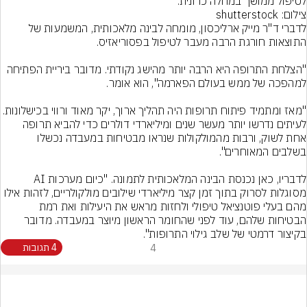
לטיפול ממושך במחלה כרונית.
צילום: shutterstock
לדברי ד"ר מייק ארליכסון, מומחה לבינה מלאכותית, המשמעות של 
"הצלחת התרופה היא הרבה יותר מהישג נקודתי. מדובר ביריית הפתיחה 
"מאז ומתמיד פיתוח תרופות היה תהליך ארוך, יקר מאוד ורווי בכישל
לעיתים נדרשו יותר מעשר שנים ומיליארדי דולרים כדי להביא תרופה 
אחת לשוק, ורבות מהמולקולות שנראו מבטיחות במעבדה נכשלו 
לדבריו, כאן נכנסת הבינה המלאכותית לתמונה. "כיום מערכות AI 
מסוגלות לסרוק בתוך זמן קצר מיליארדי שילובים מולקולריים, לזהות אילו 
מהם בעלי פוטנציאל טיפולי ולחזות מראש את היעילות ואת רמת 
הבטיחות שלהם, עוד לפני שהחומר הראשון מיוצר במעבדה. מדובר 
בקיצור דרמטי של שלב גילוי התרופות".
4
4 תגובות