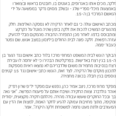
זלקה, מכים אותו באגרופים, בועטים בו, חובטים בראשו ובצווארו 
באמצעות מיכלי ספריי שלג - ובשלב מסוים נדקר במפשעה על ידי 
מכתב האישום עולה כי גם לאחר הדקירה לא נפסקה האלימות. חלק 
מהנערים המשיכו להכות את זלקה בזמן שהיה מוטל על הקרקע 
ומתבוסס בדמו. לאחר מכן התפזרה החבורה מהמקום מבלי להזעיק 
עזרה רפואית. זלקה פונה לבית החולים בילינסון במצב אנוש, שם נפטר 
הבוקר הוגש לבית המשפט המחוזי מרכז בלוד כתב אישום נגד הנער בן 
ה-15 בגין רצח באדישות. בפרקליטות הבהירו כי לא יוחסה לו עבירת 
רצח בנסיבות מחמירות משום שלדבריהם לא נמצאו ראיות מספקות 
לתכנון מוקדם של הדקירה. לצד זאת, הוגשו כתבי אישום נגד 15 קטינים 
מפקד מחוז מרכז, ניצב אמיר כהן, נפגש עם מפקד יל״פ שרון רפ״ק 
אוהד גולדברג וצוות החקירה ושיבח אותם על פיענוח הפרשה. “אני גאה 
בך ובכל החוקרים שעשו עבודה מהירה. ניהלתם חקירה מקצועית, יסודית 
ומקיפה, מתוך מחויבות עמוקה להגיע לחקר האמת, למצות את הדין עם 