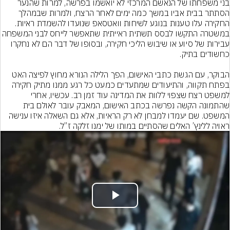
בני משפחתו של הנאשם המרכזי לא יואשמו בפרשה, למרות שהנער 
הסתתר בבית אביו במשך כמה ימים לאחר הרצח, ולמרות שבמהלך 
החקירה עלו טענות בנוגע לשיחות וואטסאפ שנועדו להשמדת ראיות. 
במשטרה התקשו לבסס תשתית ראייתית שתאפשר לייחס לבני המ
עבירות של סיוע או שיבוש הליכי חקירה, ובסופו של דבר הם לא נחקרו 
הבוקר, עם הגשת כתבי האישום, הפך הלילה הנורא מחוץ לפיצה האט 
בפתח תקווה, והתיעודים שמתעדים כמעט כל רגע ממנו מתיק חקירה 
למשפט רצח שצפוי ללוות את המדינה עוד זמן רב. עכשיו, אחרי 
שהתמונה הקשה נפרשה בכתב האישום, המאבק עובר לאולם בית 
המשפט. שם יעמדו למבחן לא רק הראיות, אלא גם השאלה איזו ענישה 
ראויה ללינץ’ האלים שהסתיים במותו של ימנו זלקה ז”ל.
Play
Video