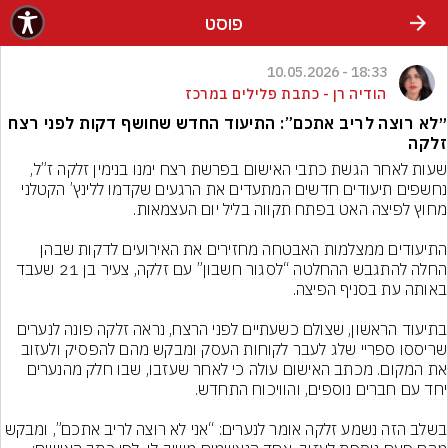
פוסט
18:33 - 10.05.2026
הודיה רן - כתבת פלילים במרכז
״לא רוצה לריב אתכם”: התיעוד החדש שחושף דקות לפני רצח
זלקה
שעות לאחר הגשת כתבי האישום בפרשת רצח ימנו בנימין זלקה ז”ל, 
נחשפים תיעודים חדשים המתעדים את הרגעים שקדמו ללינץ’ הקטלני 
התיעודים ממצלמות האבטחה מחזירים את האירועים לדקות שבהן 
החלה להתגבש ההחלטה “לסגור חשבון” עם זלקה, צעיר בן 21 שעבד 
בתיעוד הראשון, שצולם כשעתיים לפני הרצח, נראה זלקה פונה לנערים 
שריססו ספריי שלג לעבר לקוחות העסק ומבקש מהם להפסיק ולעזוב 
את המקום. מכתב האישום עולה כי לאחר שעזבו, שבו חלק מהנערים 
בשלב הזה נשמע זלקה אומר לנערים: “אני לא רוצה לריב אתכם”, ומבקש 