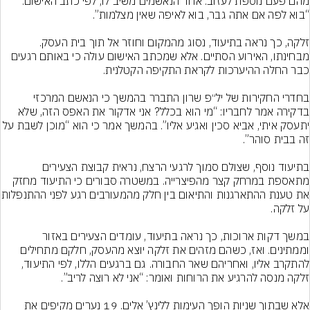
מהם פעם נוספת לעזוב. אחד הנאשמים משיב לו, לפי כתב האישום: 
זלקה, כך נראה בתיעוד, נסוג מהמקום וחוזר אל תוך בית העסק. 
מבחינתו, האירוע הסתיים. אלא שמכתב האישום עולה כי באותם רגעים 
בחדרי החקירות של יל״פ שרון התברר בהמשך כי הנאשם המרכזי 
בדקירה אמר לחבריו: “מי הוא בכלל? אני אדקור את האפס הזה, שלא 
יתעסק איתי, אביא סכין ואגיע אליו”. בהמשך אמר כי הוא “מוכן לשבת 
בתיעוד נוסף, שצולם סמוך לרגעי הרצח, נראית קבוצת הצעירים 
מתאספת במרחק קצר מהפיצרייה. במשטרה סבורים כי התיעוד מחזק 
את טענת ההתארגנות והתיאום ב
במשך דקות ארוכות, כך נראה בתיעוד, עומדים הצעירים באזור 
וממתינים. ואז, כשהם מזהים את זלקה יוצא מהעסק, חלקם מתחילים 
להתקרב אליו, ואחריהם שאר החבורה. גם ברגעים הללו, לפי התיעוד, 
אלא שבתוך שניות הופך העימות ללינץ’ אלים. 19 נערים מקיפים את 