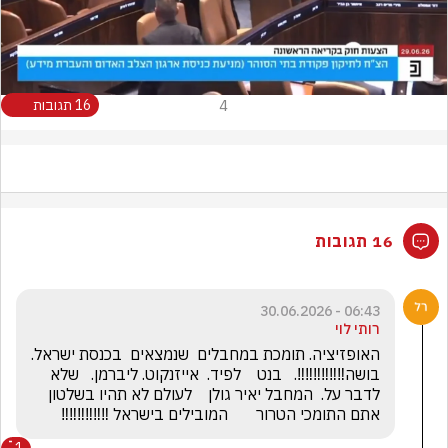
Video
4
16 תגובות
16 תגובות
06:43 - 30.06.2026
רותי לוי
האופזיציה. תומכת במחבלים  שנמצאים  בכנסת ישראל.  
בושה‼️‼️‼️‼️‼️‼️.   בנט    לפיד.  אייזנקוט. ליברמן.   שלא 
לדבר על.  המחבל יאיר גולן    לעולם לא תהיו בשלטון    
אתם התומכי הטרור       המובילים בישראל ‼️‼️‼️‼️‼️‼️