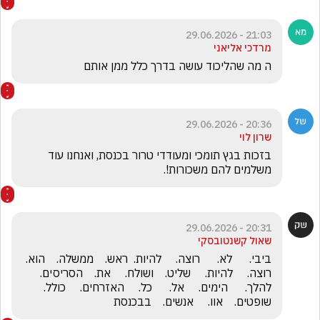
21:03 - 29.06.2026
מרדכי אליאני
ה מה שהליכוד עושה בדרך כלל ממן אותם
20:36 - 29.06.2026
שרון לוי
בזכות בגץ תומכי ומעודדי טרור בכנסת, ואנחנו עוד 
משלמים להם משכורות!.
20:31 - 29.06.2026
שאול קשנטובסקי
ביבי.      לא.      רוצה.     להיות.  ראש.    ממשלה.    הוא.     
רוצה.     להיות.     שליט.    ושולח.     את.    הסריסים.    
להלך.      הימים.     אל.      כל.     האזרחים.     כולל.      
שופטים.    אוו.     אנשים.    בבכנסת