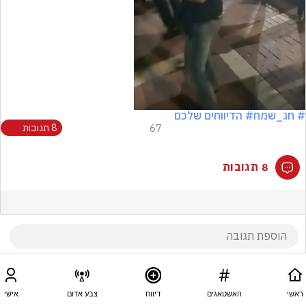
Video
# חג_שמח
# הדיווחים שלכם
67
8 תגובות
8 תגובות
ראשי
האשטאגים
דיווח
צבע אדום
אישי