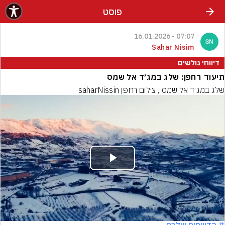
פוסט
07:07 - 16.01.2026
Sahar Nisim
דיווחי גולשים
תיעוד רחפן: שלג במג׳ד אל שמס
שלג במג׳ד אל שמס , צילום רחפן saharNissin
Play
Video