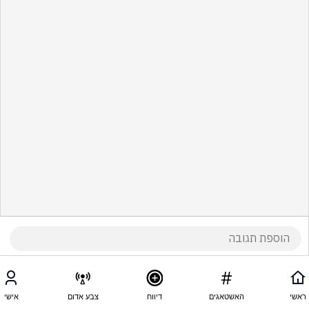
ראשי
האשטאגים
דיווח
צבע אדום
אישי