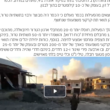
כוחות צוות הקרב החטיבתי 551 בפיקוד אוגדה 91, פועלים במרחב הכפר 
מ-0
עמדות תצפית ומחסני אמצעי לחימה. בנוסף, כוחות יחידת יהל״ם איתרו תוואי 
תת-קרקעי משמעותי באורך של יותר מ-200 מטרים ובעומק של יותר מ-25 
ון מטעני חבלה, טילי נ"ט וכלי טייס בלתי מאויישים.
Play
Video