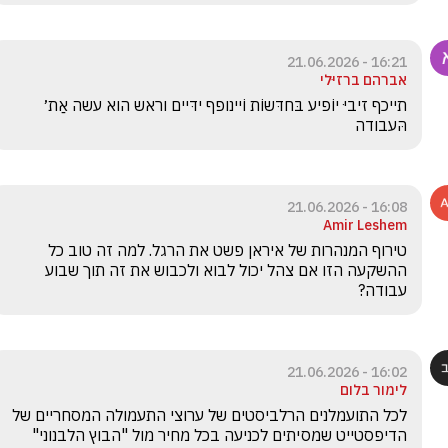
16:21 - 21.06.2026
אברהם ברזיּלי
תייכף זיביּ יוֹפיע בּחדּשוֹת וֹיינופף ידּיים וראש הוא עשה אַת׳ 
הּעבודה
16:08 - 21.06.2026
Amir Leshem
טירוף המנהרות של איראן פשט את הרגל. למה זה טוב כל 
ההשקעה הזו אם צהל יכול לבוא ולכבוש את זה תוך שבוע 
עבודה?
16:02 - 21.06.2026
לימור בלום
לכל התועמלנים הרלביסטים של ערוצי התעמולה המסחריים של 
הדיפסטייט שמסיתים לכניעה בכל מחיר מול "הבוץ הלבנוני" 