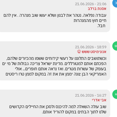
21:06 - 21.06.2026
אסנת ברלב
עבודה נפלאה. נטהר את לבנון ושלא יעשו שוב מנהרה . אין להם 
 חבל.
18:59 - 21.06.2026
אנונימיסט ששש 🤫
וכשתושבים התלוננו על רעשי קידוחים ששמו מהכיורים שלהם, 
הפכתם אותם למטורללים. מדינת ישראל צריכה גבולות של מי ים 
בעומק של עשרות מטרים. ואז נראה אותם חופרים... אולי 
האמריקאי הבן zונה יממן את את זה במקום לממן טרו ריסטים
16:27 - 21.06.2026
אבי אדרי
שוב עולה השאלה למה להיכנס ולסכן את החיילים הקדושים 
שלנו לתוך הבתים במקום להוריד אותם.