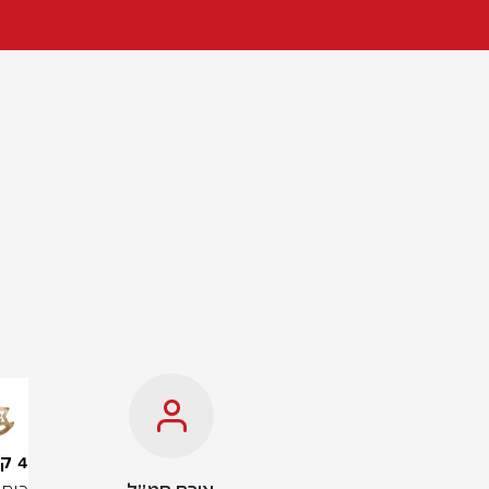
4 קני שיגור ומאות אמצעי לחימה: המנהרה שאותרה בדרום לבנון