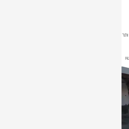
הממצאים מהפעילות בכפר מעלים כי הכפר היה מבוצר ורבוי בתשתיות טרור, 
במהלך הפעילות, חוסלו יותר מ-20 ממחבלי ארגון הטרור חיזבאללה, מתוכם יותר 
1 מחבלים מיחידת 'כוח רדואן', והושמדו יותר מ-50 תשתיות טרור, ביניהן 
מטרים, ובו ארבעה פירי שיגור ו-12 חדרים, ביניהם חדרי שהייה וחדרים ששימשו 