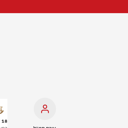
18 מחרטות לייצור אמל"ח אותרו בשכם - והושמדו