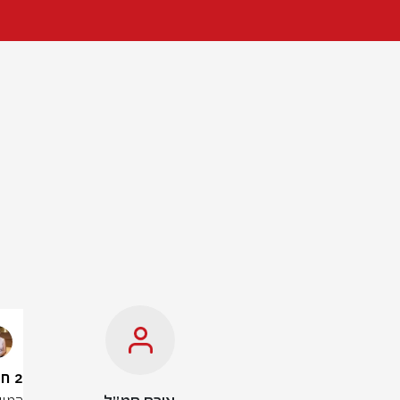
2 חשודים תושבי השומרון נעצרו בחשד לתקיפת פלסטינים