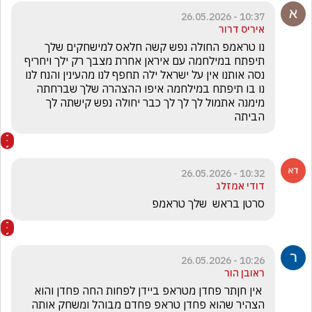
10:37 - 26.05.2026
איריס דרור
נו טראמפ החולה נפש קשה חלאס למישחקים שלך 
תיפתח במילחמה עם איראן אחרת מצבך רק ילך ויחריף 
נסה אותנו אין על ישראל ילה תחפף לנו מהעינין והנח לנו 
נו בו תיפתח במילחמה איפו ההצהרה שלך שברחתה 
מימנה אתמול לך לך לך כבר יחולה נפש קישתה לך 
הביתה
10:32 - 26.05.2026
דודי אמזלג
סרטן בראש  שלך טראמפ
10:26 - 26.05.2026
ראובן הור
 אין חןתר פחדן מטראפ ביידן לפחות החה פחדן והוא 
הצהיר שהוא פחדן טראפ פחדם מבוהל ומשחק אותה 