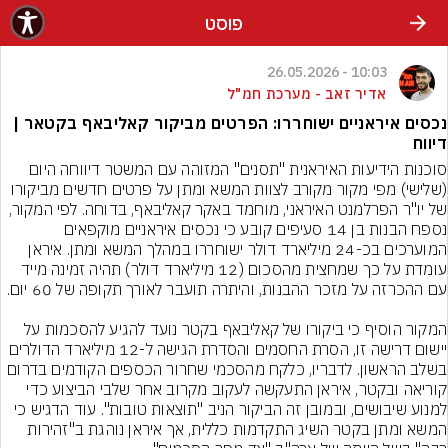
פוסט
10:03 - 26.05.2026
אדיר זאב - מערכת חמ"ל
נכסים איראניים ישוחררו: הפרטים מביקור קאליבאף בקטאר |
דיווח
סוכנות הידיעות האיראנית "תסנים" המזוהה עם המשטר דיווחה היום 
(שלישי) מפי מקור מקורב לצוות המשא ומתן על פרטים חדשים מביקורו 
של יו"ר הפרלמנט האיראני, מוחמד באקר קאליבאף, בדוחה. לפי המקור, 
נספח הבנות בן 14 סעיפים קובע כי נכסים איראניים מוקפאים 
המוערכים בכ-24 מיליארד דולר ישוחררו במהלך המשא ומתן. איראן 
עומדת על כך שמחצית מהסכום (12 מיליארד דולר) תהיה זמינה מייד 
המקור הוסיף כי ביקורו של קאליבאף בקטר נועד להגיע להסכמות על 
יישום דרישה זו, הסרת החסמים והסדרת הגישה ל-12 מיליארד הדולרים 
בשלב הראשון. לדבריו, כלקח מהסכמי שחרור הכספים הקודמים בדרום 
קוריאה ובקטר, איראן התעקשה לעקוב מקרוב אחר שלבי הביצוע כדי 
למנוע שיבושים, ובמובן זה הביקור הניב "תוצאות טובות". עוד הדגיש כי 
המשא ומתן בקטר השיג התקדמות כללית, אך איראן נוהגת ב"זהירות 