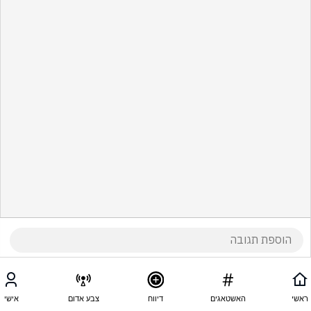
ראשי
האשטאגים
דיווח
צבע אדום
אישי