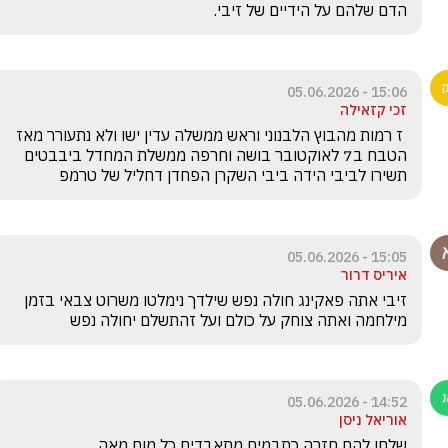
הדם שלהם על הידיים של זיבי.
15:06 - 05.06.2026
זכי קזאילה
 ז רמות מהבוץ הלבנוני וראש ממשלה עדין ישו ולא נתעורר מאז 
הטבח ב7 לאוקטובר בושה וחרפה ממשלת המחדל ביבבטים 
תשירו לביבי הידה ביבי השקרן הפחדן דחליל של טרמפ
15:05 - 05.06.2026
איריס דרור
זיבי אתה פאקינג חולה נפש שילדך נימלטו משרוט צבאי בזמן 
מילחמה ואתה צוחק על כולם ועל זהתשלם יחולה נפש
14:52 - 05.06.2026
אוריאל ניסן
שלחו להם חזרה כתבמים מתאבדים כל מום מאה