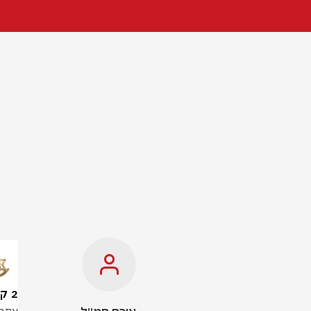
2 קצינים נפצעו באורח קשה בלבנון, קצין נוסף נפצע באורח קל