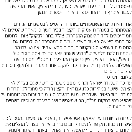
המטרה המרכזית הייתה למנוע מאיראן לממש את תוכניתה לירי של יותר 
מ-100 טילים ביום לעבר ישראל. כעת, לדברי הקצין, האויב מתקשה 
אחד האתגרים המשמעותיים ביותר היה הטיפול במשגרים הניידים 
המסתתרים במנהרות עמוקות. הקצין הבכיר חשף כי מאחר שהטילים לא 
תמיד יכולים לחדור לעומק המנהרות, צה"ל בחר "לבקוק" אותן ולחסום 
את פתחי היציאה. כאשר פעילי משמרות המהפכה ניסו לפתוח את 
החסימות באמצעות טרקטורים, הם הופתעו על ידי אמצעי לחימה 
שהמתינו להם מלמעלה. "ברגע שאתה יוצא החוצה אתה חוטף טיל 
בראש", הסביר הקצין, וציין כי אגף המבצעים במטכ"ל מסנכרן את 
הפעילות של אמ"ן וחיל האוויר כדי לעקוב אחר המנהרות ולתקוף ניסיונות 
שיקום הנדסיים.
צילום: רויטרס
עד כה השמידה ישראל יותר מ-200 משגרים, הישג שגם בצה"ל לא 
האמינו שיושג במהירות כזו. עם זאת, הקצין הודה כי מתנהלת "תחרות 
למידה" מול האויב, שעבר לשימוש במערכות נ"מ 
זיהוי אופטי במקום מכ"ם, מה שמאפשר שיגור לעבר מטוסים בשמיים 
למרות הדיווחים על הפ
אישרו תוכניות תקיפה לימים הקרובים ברחבי איראן. בצה"ל מנצלים את 
חלון מזג האוויר הנוח כדי להעמיק את האחיזה באתרי השיגור ולמנוע 