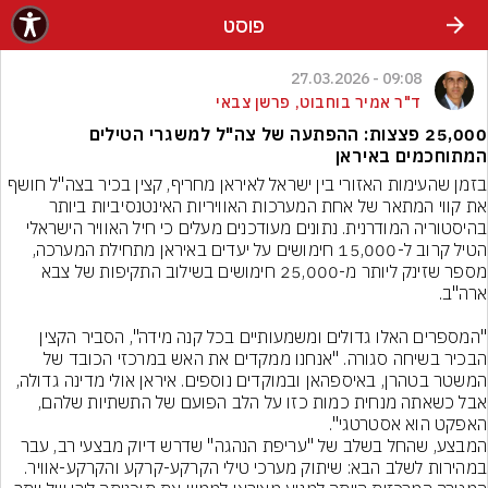
פוסט
09:08 - 27.03.2026
ד"ר אמיר בוחבוט, פרשן צבאי
25,000 פצצות: ההפתעה של צה"ל למשגרי הטילים
המתוחכמים באיראן
בזמן שהעימות האזורי בין ישראל לאיראן מחריף, קצין בכיר בצה"ל חושף 
את קווי המתאר של אחת המערכות האוויריות האינטנסיביות ביותר 
בהיסטוריה המודרנית. נתונים מעודכנים מעלים כי חיל האוויר הישראלי 
הטיל קרוב ל-15,000 חימושים על יעדים באיראן מתחילת המערכה, 
מספר שזינק ליותר מ-25,000 חימושים בשילוב התקיפות של צבא 
"המספרים האלו גדולים ומשמעותיים בכל קנה מידה", הסביר הקצין 
הבכיר בשיחה סגורה. "אנחנו ממקדים את האש במרכזי הכובד של 
המשטר בטהרן, באיספהאן ובמוקדים נוספים. איראן אולי מדינה גדולה, 
אבל כשאתה מנחית כמות כזו על הלב הפועם של התשתיות שלהם, 
האפקט הוא אסטרטגי".
המבצע, שהחל בשלב של "עריפת הנהגה" שדרש דיוק מבצעי רב, עבר 
במהירות לשלב הבא: שיתוק מערכי טילי הקרקע-קרקע והקרקע-אוויר. 