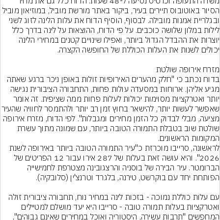
משדה התעופה וכרטיס נסיעה ל-48 שעות. הדוח כלל גם את מחיר 
הסיור באוטובוס תיירים בעיר, ביקור באתר מורשת מוביל, במוזיאון מוביל 
ובגלריית אמנות מובילה. לבסוף, הוסיף הדוח את עלות הלינה לזוג לשני 
לילות במלון שלושה כוכבים. על פי הדוח, ההוצאות על לינה בדרך כלל 
יוצרות את ההבדל הגדול ביותר, ואפילו שינויים קטנים במחירי הלינה 
בדוח נכתב כי "חלק מהערים האירופיות זולות באופן ניכר ברגע שאתה 
מגיע אליהן. ארוחות במסעדה עולות פחות, התחבורה הציבורית נגישה 
יותר ואטרקציות מסוימות יכולות לעלות פחות ממה שציפית. זה אומר 
שאפשר לעשות יותר, להישאר בחוץ זמן רב יו
מציעה, מבלי לבדוק כל הזמן מחירים ומגבלות". לפי הדוח, מזרח אירופה 
שולטת שוב בטבלת התמורה הטובה ביותר, עם שמונה מתוך עשרת 
לראשונה, סרייבו מוכרזת כ"עיר התמורה הטובה ביותר באירופה לשנת 
2026". והיא עושה זאת בעלות של 287 אירו עבור 12 הפריטים של 
הברומטר. עיר הבירה של בוסניה והרצגובינה מצטרפת לחמישייה 
עם עלות כוללת נמוכה - בזכות לינה במחיר נוח, תחבורה ציבורית זולה 
ואטרקציות בעלות תמורה טובה - סרייבו היא יעד מושלם למטיילים 
המחפשים "תרבות עשירה, היסטוריה ואוכל במחירים שאינם גבוהים", 