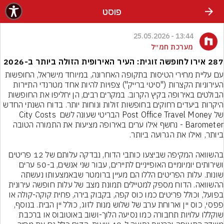
פוסט
13:44 - 25.05.2026
מערכת חמ״ל
287 אירו לחופשה זוגית: העיר האירופית הזולה ביותר ב-2026
עם עליית מחירי הטיסות בתקופה האחרונה, במיוחד מישראל, החופשות 
העירוניות הקצרות ("סיטי ברייק") צפויות להיות אחד מטרנדי התיירות 
הבולטים באירופה בקיץ הקרוב. במקרים רבים, הן יחליפו את החופשות 
היקרות ביעדים רחוקים בחופשות זולות ונוחות יותר. בדוח השנתי החדש 
של Post Office Travel Money הבריטי שעונה לשם City Costs 
Barometer - נחשף אילו ערים באירופה מציעות את התמורה הטובה 
בהשוואה המקיפה שביצעו כותבי הדוח, נבדקה עלותם של 12 פריטים 
ושירותים יומיומיים האופייניים לתיירים, עבור שני אנשים, ב-50 ערים 
שונות. עלות הפריטים הללו הם מעיין ברומטר שבאמצעותו נעשתה 
ההשוואה. הדוח מספק למטיילים תמונת מצב של עלות חופשה עירונית 
בפועל, וכולל פריטים כמו כוס קפה, בקבוק בירה, פחית קוקה-קולה או 
פפסי, כוס יין וארוחת ערב של שלוש מנות לזוג, כולל יין הבית. בנוסף, 
שוקללו עלויות תחבורה כמו נסיעה הלוך-ושוב באוטובוס או ברכבת 