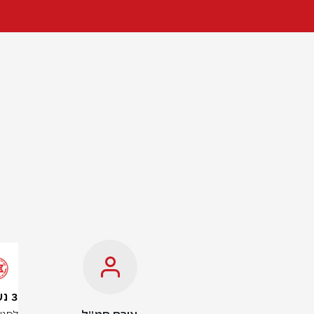
3 נשים נורו ברמלה, בהן 1 במצב אנוש ו-2 באורח קשה