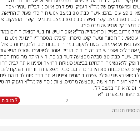
לפני זמן קצר התקבל דיווח על 3 פצועים שנפצעו באירוע אלימות ברמלה. 
חובשים ופראמדיקים של מד"א העניקו טיפול רפואי ופינו לבי"ח שמיר-אסף 
הרופא, 3 פצועים, בהם: אישה כבת 30 במצב אנוש תוך כדי פעולות הח
 במצב קל שנפגעה מרסיסים.
עבד עיסאוי, נור חסונה ומשה קוט, סיפרו: "קיבלנו מספר דיווחים על אנשים 
שנפצעו באירוע אלימות. הגענו למקום במהירות בכוחות גדולים, ניידות טיפול 
בנוסף 2 נשים כבנות 30 היו 
י ופינה אותה במצב קל".
ם: תיעוד מבצעי מד"א
2
7 תגובות