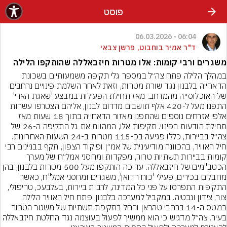
פוסט
06:04 - 06.03.2026
ד"ר אמיר בוחבוט, פרשן צבאי
משגרים ורבי קומות: אלו מטרות חיזבאללה שהותקפו הלילה
במהלך הלילה פתח צה״ל במספר גלי תקיפה משמעותיים בשכונת 
הדאחייה בלבנון נגד שורת מטרות, וזאת לאחר השלמת פינויים נרחבים 
של האוכלוסייה מהמרחב. מאז תחילת הפעילות במבצע 'שאגת הארי' 
התפנו מעל ל-420 אלף תושבים מדרום לבנון, אליהם הצטרפו עשרות 
אלפי אזרחים נוספים שהתפנו מאזור הדאחייה בתוך 18 שעות מאז 
תחילת הודעות הפינוי. תקיפות אלו, המהוות את גל התקיפה ה-26 של 
צה״ל בביירות, כללו פגיעה בכ-115 מטרות ב-24 השעות האחרונות. 
חיל האוויר, בהכוונה מודיעינית של אמ״ן ופיקוד הצפון, תקף בבניינים רבי 
קומות בביירות תשתיות טרור, מפקדות ומחסני אמל״ח של מערך 
הכטב"מים של חיזבאללה. עד כה הותקפו מעל 500 מטרות בלבנון, בהן 
מחבלים בכירים, פעילי 'כוח רדואן', משגרים ומחסני אמל"ח, כאשר 
התקיפות התפרסו על פני כל המדינה, לרבות ביירות, בעלבעכ, טריפולי, 
צור, צידון ונבטיה. במקביל למערכה בלבנון, פתח חיל האוויר הלילה 
במטס ה-14 ברחבי טהראן והחל בתקיפת תשתיות של משטר הטרור 
בעיר. צה״ל מדגיש כי הוא ממשיך לפעול בעוצמה נגד החלטת חיזבאללה 