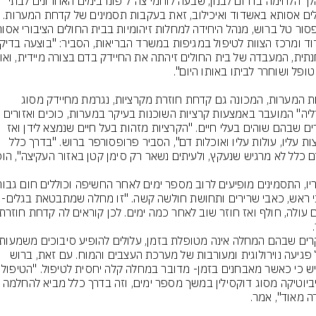
במהלך הלחימה בדרום לבנון, שבעה לוחמי צה"ל פונו בימים האחרונים לבתי 
החולים אסותא באשדוד ואיכילוב, זאת בעקבות תסמינים של קדחת המערות. 
קדחת המערות, המכונה גם קדחת חוזרת מקרציות, נגרמת מחיידק מסוג 
"בורליה" המועבר באמצעות קרציות השוכנות בעיקר במערות, כוכים ואזורים 
סגורים שבהם שוהים בעלי חיים. "הקרציות מזהות בעל חיים שנמצא לידן ואז 
קופצות עליו, עולות עליו ואוכלות דם", הסביר פרופסורפר ברוש. "בדרך כלל 
כאבי ראש, כאבי שרירים ותחושת חולשה קש
כולל פגיעה נוירולוגית ומעורבות של מערכת העצבים והמוח. עם זאת, ברוש 
אנטיביוטיקה מסוג דוקסילין במשך מספר ימים, וזה בדרך כלל מביא ל