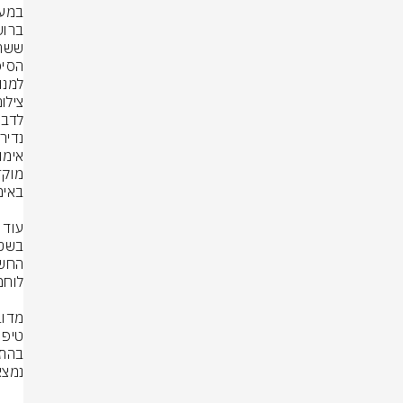
למנו
צילו
נמצא