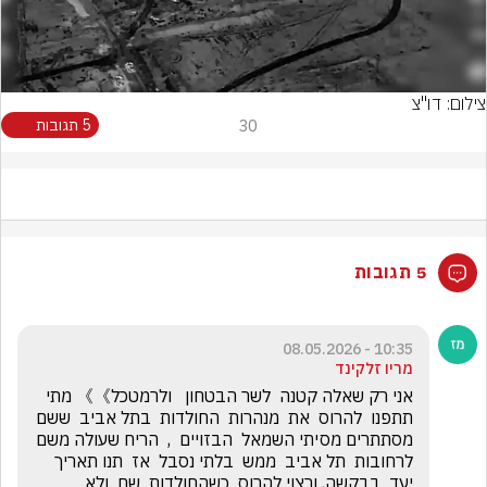
Video
צילום: דו"צ
30
5 תגובות
5 תגובות
10:35 - 08.05.2026
מריו זלקינד
אני רק שאלה קטנה  לשר הבטחון   ולרמטכל》》 מתי  
תתפנו  להרוס  את  מנהרות  החולדות  בתל אביב  ששם  
מסתתרים מסיתי השמאל  הבזויים  ,  הריח שעולה משם 
לרחובות  תל אביב  ממש  בלתי נסבל  אז  תנו תאריך 
יעד  בבקשה, ורצוי להרוס  כשהחולדות  שם  ולא 