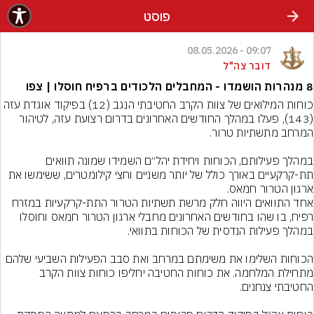
פוסט
09:07 - 08.05.2026
דובר צה"ל
8 מנהרות הושמדו - המחבלים הלכודים ברפיח חוסלו | צפו
כוחות המילואים של צוות הקרב החטיבתי הנגב (12) בפיקוד אוגדת עזה 
(143), פעלו במהלך החודשים האחרונים בדרום רצועת עזה, לטיהור 
במהלך פעילותם, הכוחות ויחידת יהל״ם השמידו שמונה תוואים 
תת-קרקעיים באורך כולל של יותר משניים וחצי קילומטרים, ששימשו את 
אחד התוואים היווה חלק מרשת תשתיות הטרור התת-קרקעיות במזרח 
רפיח, בו שהו בחודשים האחרונים מחבלי ארגון הטרור חמאס וחוסלו 
הכוחות השלימו את משימתם במרחב ואת סבב הפעילות השביעי שלהם 
מתחילת המלחמה. את כוחות החטיבה יחליפו כוחות צוות הקרב 