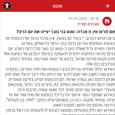
פוסט
05:42 - 07.05.2025
מערכת חמ״ל
אם תרצו אין זו אגדה: 800 בני נוער יציינו את יום הרצל
ביום חמישי הקרוב, י' באייר (8 במאי), יציין מרכז הרצל של ההסתדרות 
הציונית העולמית את יום הרצל בהר הרצל בירושלים, באירוע 
חינוכי-חווייתי גדול שאליו יגיעו כ-800 בני נוער מכל רחבי הארץ. יום 
הרצל מהווה הזדמנות ייחודית להעמקה בסיפור המכונן של הציונות ושל 
חזון הקמת מדינת ישראל, בדגש על יזמות ומנהיגות, במיוחד בימים 
האירוע יכלול פעילות ערכית סביב רעיונותיו של חוזה המדינה, בנקודת 
הזמן שבה חשוב מאי פעם לזכור את החזון עליו דיבר הרצל, אותו חזון 
שניתן להקים כאן, בארץ ישראל, חברת מופת יזמית, צודקת ומוסרית. 
לאורך היום יתקיימו סדנאות בשילוב AI, סיורים בהר הרצל, ומפגשים 
באירוע ישתתף הזמר והיוצר עידן רייכל במפגש של שיח ושיר אודות 
יצירה, צמיחה ותקווה. כמו כן, תשתתף אילה מינקר, "אילה בין הקולות", 
האירוע הוא חלק מפעילות המועצה הציבורית להנצחת זכרו של בנימין 