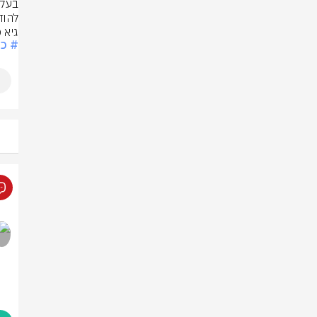
להוד
גיא 
# כל