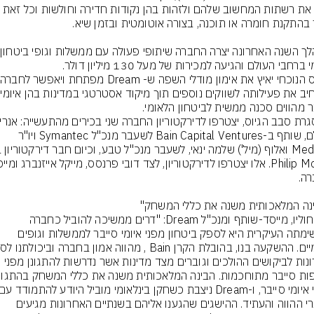
להרחיב 
סאלם, שותף ב-Bain Capital Ventures לשעבר מנכ"ל Symantec ויו"ר 
Mediant ואלוף (מיל') שלמה ינאי, לשעבר מנכ"ל טבע, וכיום חבר דירקטוריון 
שלו חוליו, מייסד-שותף ומנכ"ל Dream: "דרים ממשיכה להוביל כחברה 
שמשימתה העיקרית היא לספק ביטחון מפני איומי סייבר לממשלות וגופים 
פתרונות לביקושים ההולכים וגוברים מצד מדינות אשר נדרשות להתגונן מפני 
אתגרי ההווה והעתיד. ההישגים שהגענו אליהם בשנתיים האחרונות מגיעים 