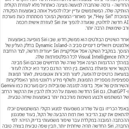
החדשה - גרסה שהחברה למעשה מציגה כאתחול מלא לעוזרת הקולית 
הוותיקה שלה. המשתמשים עדיין יוכלו להפעיל אותה באמצעות הפקודה 
המוכרת "Hey Siri", אך מאחורי הממשק המוכר מסתתרת כעת מערכת 
AI חדשה לחלוטין, שנועדה להפוך את Siri לעוזרת אישית חכמה 
אחד השינויים הבולטים הוא ממשק חדש, שבו Siri מופיעה באמצעות 
אלמנטים ויזואליים דינמיים סביב ה-Dynamic Island בחלק העליון של 
המסך. במקביל השיקה אפל אפליקציית Siri ייעודית חדשה, לצד הרחבת 
במהלך ההדגמות הציגה אפל שורה של תרחישים שבהם Siri מבינה 
הקשר אישי ופועלת בהתאם. בין היתר הודגם כיצד היא יכולה לעזור 
במציאת כרטיסים להופעה, ליצור תזכורות אוטומטיות, לאתר תמונות 
ספציפיות מספריית התמונות, ולשלוף מידע רלוונטי מתוך האפליקציות 
והשירותים של אפל. בדומה למגמה שמובילות כיו
ו-ChatGPT, גם Siri החדשה נשענת על היכולת להבין את ההקשר הרחב 
באפל הכריזו גם על שדרוג משמעותי למנוע הקולי. המשתמשים יוכלו 
להתאים את קצב הדיבור ואת רמת ההבעה של הקול, בעוד שמנגנון 
ההכתבה המובנה במקלדת עבר שיפור משמעותי בדיוק הזיהוי. לפי 
החברה, Siri החדשה תהיה שיחתית יותר, תבין שפה טבעית בצורה טובה 