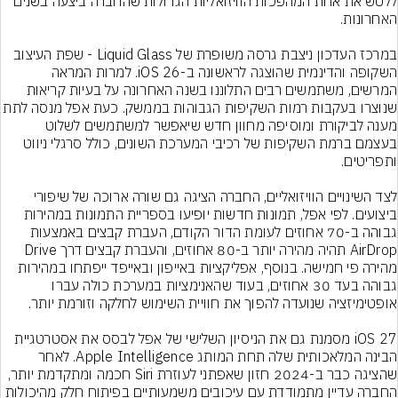
ללטש את אחת המהפכות הוויזואליות הגדולות שהחברה ביצעה בשנים 
במרכז העדכון ניצבת גרסה משופרת של Liquid Glass - שפת העיצוב 
השקופה והדינמית שהוצגה לראשונה ב-iOS 26. למרות המראה 
המרשים, משתמשים רבים התלוננו בשנה האחרונה על בעיות קריאות 
שנוצרו בעקבות רמות השקיפות הגבוהות בממשק. כעת אפ
מענה לביקורת ומוסיפה מחוון חדש שיאפשר למשתמשים לשלוט 
בעצמם ברמת השקיפות של רכיבי המערכת השונים, כולל סרגלי ניווט 
לצד השינויים הוויזואליים, החברה הציגה גם שורה ארוכה של שיפורי 
ביצועים. לפי אפל, תמונות חדשות יופיעו בספריית התמונות במהירות 
גבוהה ב-70 אחוזים לעומת הדור הקודם, העברת קבצים באמצעות 
AirDrop תהיה מהירה יותר ב-80 אחוזים, והעברת קבצים דרך Drive 
מהירה פי חמישה. בנוסף, אפליקציות באייפון ובאייפד ייפתחו במהירות 
גבוהה בעד 30 אחוזים, בעוד שהאנימציות במערכת כולה עברו 
iOS 27 מסמנת גם את הניסיון השלישי של אפל לבסס את אסטרטגיית 
הבינה המלאכותית שלה תחת המותג Apple Intelligence. לאחר 
שהציגה כבר ב-2024 חזון שאפתני לעוזרת Siri חכמה ומתקדמת יותר, 
החברה עדיין מתמודדת עם עיכובים משמעותיים בפיתוח חלק מהיכולות 