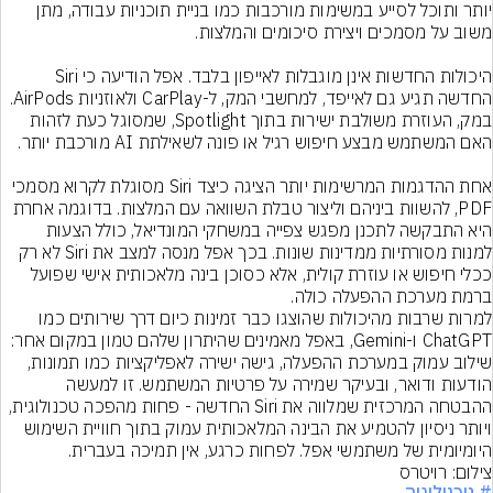
יותר ותוכל לסייע במשימות מורכבות כמו בניית תוכניות עבודה, מתן 
היכולות החדשות אינן מוגבלות לאייפון בלבד. אפל הודיעה כי Siri 
החדשה תגיע גם לאייפד, למחשבי המק, ל-CarPlay ולאוזניות AirPods. 
במק, העוזרת משולבת ישירות בתוך Spotlight, שמסוגל כעת לזהות 
אחת ההדגמות המרשימות יותר הציגה כיצד Siri מסוגלת לקרוא מסמכי 
PDF, להשוות ביניהם וליצור טבלת השוואה עם המלצות. בדוגמה אחרת 
היא התבקשה לתכנן מפגש צפייה במשחקי המונדיאל, כולל הצעות 
למנות מסורתיות ממדינות שונות. בכך אפל מנסה למצב את Siri לא רק 
ככלי חיפוש או עוזרת קולית, אלא כסוכן בינה מלאכותית אישי שפועל 
למרות שרבות מהיכולות שהוצגו כבר זמינות כיום דרך שירותים כמו 
ChatGPT ו-Gemini, באפל מאמינים שהיתרון שלהם טמון במקום אחר: 
שילוב עמוק במערכת ההפעלה, גישה ישירה לאפליקציות כמו תמונות, 
הודעות ודואר, ובעיקר שמירה על פרטיות המשתמש. זו למעשה 
ההבטחה המרכזית שמלווה את Siri החדשה - פחות מהפכה טכנולוגית, 
ויותר ניסיון להטמיע את הבינה המלאכותית עמוק בתוך חוויית השימוש 
היומיומית של משתמשי אפל. לפחות כרגע, אין תמיכה בעברית.
צילום: רויטרס
# טכנולוגיה