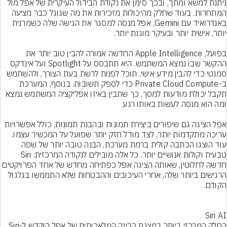
ניתנת למשא ומתן", ובכך סימן את נקודת הבידול העיקרית של אפל מול 
המתחרות. בעוד שחלק מהיכולות מזכירות את מה שגוגל כבר מציעה 
באנדרואיד עם Gemini, אפל מנסה למסגר את הגישה שלה כשמרנית 
בפועל, Apple Intelligence החדשה אמורה להבין טוב יותר את 
ההקשר שבו נמצא המשתמש. היא תתבסס על Spotlight ועל אינדקס 
סמנטי כדי להבין מידע אישי, תוכל לפנות לרשת בעת הצורך, ולהשתמש 
ב-Private Cloud Compute כדי לספק תשובות. בנוסף, המערכת 
תקבל יכולת מודעות למסך, כך שתבין באיזו אפליקציה המשתמש נמצא 
אפל הציגה גם שיפורים ביצירת תמונות ובהבנת תמונות, כולל אפשרויות 
עריכה מתקדמות יותר, לצד מודל חזק יותר שפועל על המכשיר עצמו. 
עוד הוצגו הכתבה קולית ברמת מערכת, הבנה טובה יותר של שפה 
טבעית וקולות אנושיים יותר. כל אלה מובילים לנקודה המרכזית: Siri 
חדשה לחלוטין, שאותה הציגה אפל כפתיחה מחדש של אחד הפרויקטים 
הרגישים ביותר שלה, אחרי העיכובים וההבטחות שלא התממשו בגלגול 
החלק המרכזי ביותר במצגת הבינה המלאכותית של אפל הוקדש ל-Siri 