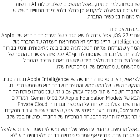
שהבטיחה. למרות זאת, באפל ממשיכים לשלב יכולות AI חדשות 
במערכת ההפעלה ולמקם אותן כחלק בלתי נפרד מחוויית השימוש 
אחרי iOS 27, אפל עברה לנושא הגדול של הערב: הדור הבא של Apple 
Intelligence. קרייג פדריגי לא הסתיר את העמדה של החברה מול 
המרוץ שמנהלות ענקיות הטכנולוגיה סביב בינה מלאכותית, ורמז בבירור 
לביקורת על חברות שמנסות לדחוף AI לכל פינה אפשרית. המסר של 
אפל היה חד: בינה מלאכותית שימושית באמת צריכה להתחיל 
לפי אפל, הארכיטקטורה החדשה של Apple Intelligence נבנתה סביב 
ההקשר האישי של המשתמש והמוצרים שבהם הוא משתמש מדי יום. 
החברה חשפה שיתוף פעולה עמוק עם גוגל, שבמסגרתו פותח הדור 
הבא של Apple Foundation Models על בסיס Gemini. המודלים 
החדשים יפעלו גם ישירות על המכשיר וגם דרך Private Cloud 
Compute, מנגנון הענן הפרטי של אפל, שאמור לאפשר עיבוד מתקדם 
באפל מדגישים כי המידע האישי של המשתמש לא נשמר ואינו נגיש 
או לגורם אחר. פדריגי אף אמר כי פרטיות בבינה מלאכותית היא "לא 