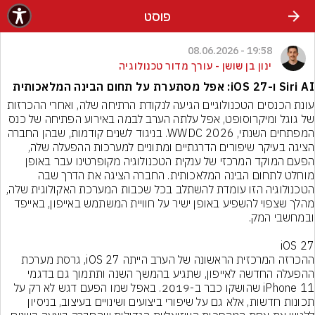
פוסט
19:58 - 08.06.2026
ינון בן שושן - עורך מדור טכנולוגיה
Siri AI ו-iOS 27: אפל מסתערת על תחום הבינה המלאכותית
עונת הכנסים הטכנולוגיים הגיעה לנקודת הרתיחה שלה, ואחרי ההכרזות 
של גוגל ומיקרוסופט, אפל עלתה הערב לבמה באירוע הפתיחה של כנס 
המפתחים השנתי, WWDC 2026. בניגוד לשנים קודמות, שבהן החברה 
הציגה בעיקר שיפורים הדרגתיים ומתוניים למערכות ההפעלה שלה, 
הפעם המוקד המרכזי של ענקית הטכנולוגיה מקופרטינו עבר באופן 
מוחלט לתחום הבינה המלאכותית. החברה הציגה את הדרך שבה 
הטכנולוגיה הזו עומדת להשתלב בכל שכבות המערכת האקולוגית שלה, 
מהלך שצפוי להשפיע באופן ישיר על חוויית המשתמש באייפון, באייפד 
ההכרזה המרכזית הראשונה של הערב הייתה iOS 27, גרסת מערכת 
ההפעלה החדשה לאייפון, שתגיע בהמשך השנה ותתמוך גם בדגמי 
iPhone 11 שהושקו כבר ב-2019. באפל שמו הפעם דגש לא רק על 
תכונות חדשות, אלא גם על שיפורי ביצועים ושינויים בעיצוב, בניסיון 