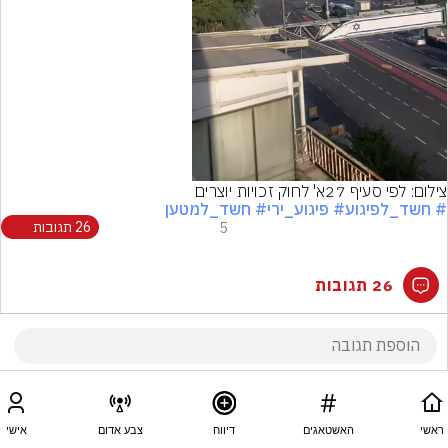
Video
צילום: לפי סעיף 27א' לחוק זכויות יוצרים
# חשד_לפיגוע
# פיגוע_ירי
# חשד_למטען
5
26 תגובות
26 תגובות
ראשי
האשטאגים
דיווח
צבע אדום
אישי