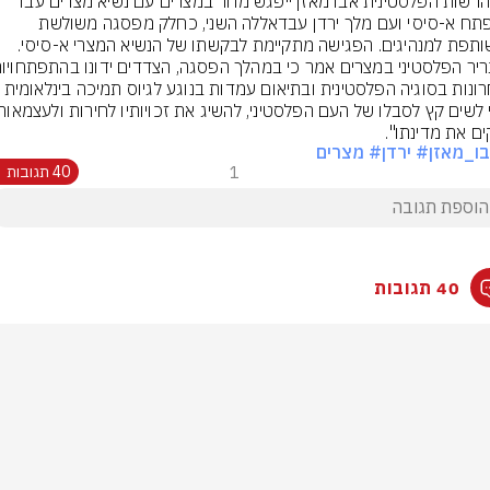
יו"ר הרשות הפלסטינית אבו מאזן ייפגש מחר במצרים עם נשיא מצרים עבד 
אל-פתח א-סיסי ועם מלך ירדן עבדאללה השני, כחלק מפסגה משולשת 
המשותפת למנהיגים. הפגישה מתקיימת לבקשתו של הנשיא המצרי א-סיסי. 
האחרונות בסוגיה הפלסטינית ובתיאום עמדות בנוגע לגיוס תמיכה ב
ים את מדינתו".
ו_מאזן
# ירדן
# מצרים
1
40 תגובות
40 תגובות