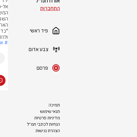
אורח חמ״ל
התחברות
פיד ראשי
ולהק
# אב
צבע אדום
פרסם
תמיכה
תנאי שימוש
מדיניות פרטיות
הנחיות לכתבי חמ״ל
הצהרת נגישות