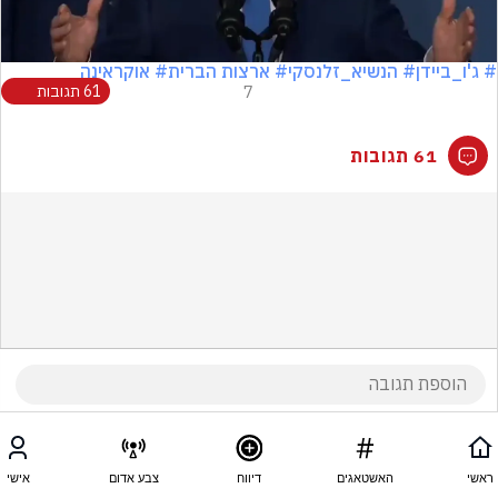
Video
# ג'ו_ביידן
# הנשיא_זלנסקי
# ארצות הברית
# אוקראינה
7
61 תגובות
61 תגובות
ראשי
האשטאגים
דיווח
צבע אדום
אישי