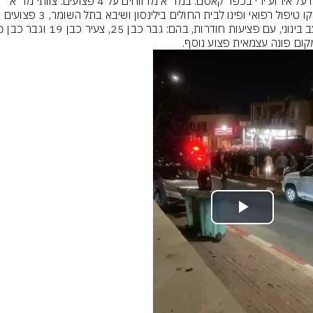
דיווח על אירוע ירי בכפר קאסם: במד"א מדווחים על 4 פצועים. צוותי מד"א 
העניקו טיפול רפואי ופינו לבית החולים בילינסון ושיבא בתל השומר, 3 פצועים 
ום פונה עצמאית פצוע נוסף.
Play
Video