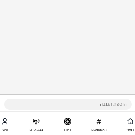
ראשי
האשטאגים
דיווח
צבע אדום
אישי