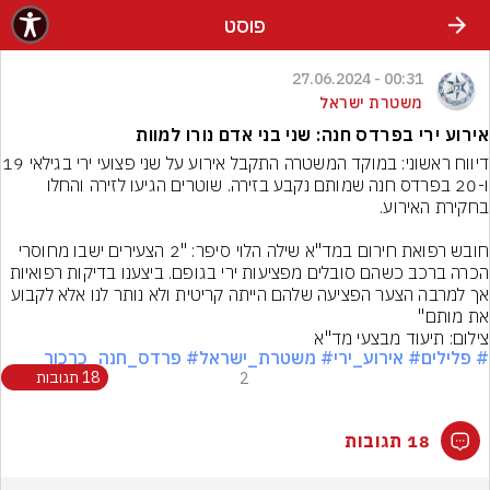
פוסט
00:31 - 27.06.2024
משטרת ישראל
אירוע ירי בפרדס חנה: שני בני אדם נורו למוות
דיווח ראשוני: במוקד המשטרה התקבל
ו-20 בפרדס חנה שמותם נקבע בזירה. שוטרים הגיעו לזירה והחלו 
חובש רפואת חירום במד"א שילה הלוי סיפר: "2 הצעירים ישבו מחוסרי 
הכרה ברכב כשהם סובלים מפציעות ירי בגופם. ביצענו בדיקות רפואיות 
אך למרבה הצער הפציעה שלהם הייתה קריטית ולא נותר לנו אלא לקבוע 
את מותם"
צילום: תיעוד מבצעי מד"א
# פלילים
# אירוע_ירי
# משטרת_ישראל
# פרדס_חנה_כרכור
2
18 תגובות
18 תגובות