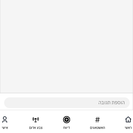
ראשי
האשטאגים
דיווח
צבע אדום
אישי