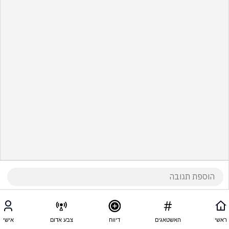
ראשי
האשטאגים
דיווח
צבע אדום
אישי